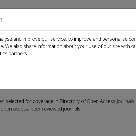
e
主页
关于
alyse and improve our service, to improve and personalise con
w Indexed in DOAJ
ce. We also share information about your use of our site with ou
tics partners.
dexed in DOAJ
en selected for coverage in Directory of Open Access Journals 
y open access, peer-reviewed journals.