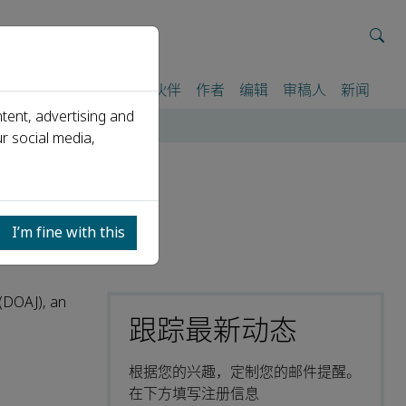
我们
期刊
活动
合作伙伴
作者
编辑
审稿人
新闻
tent, advertising and
r social media,
I’m fine with this
(DOAJ), an
跟踪最新动态
根据您的兴趣，定制您的邮件提醒。
在下方填写注册信息