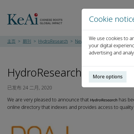
Cookie notic
We use cookies to an
主页
期刊
HydroResearch
News
HydroResearch Is No
your digital experien
advertising and analy
HydroResearch Is Now In
More options
已发布 24 二月, 2020
We are very pleased to announce that
has be
HydroResearch
online directory that indexes and provides access to qualit