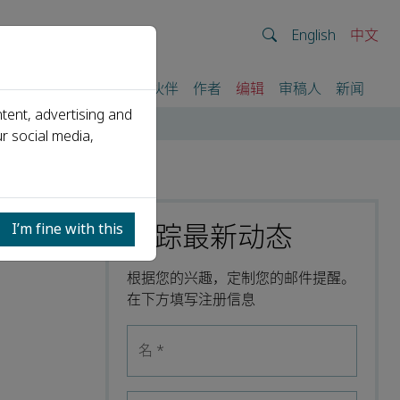
English
中文
我们
期刊
活动
合作伙伴
作者
编辑
审稿人
新闻
tent, advertising and
r social media,
跟踪最新动态
I’m fine with this
根据您的兴趣，定制您的邮件提醒。
在下方填写注册信息
名
*