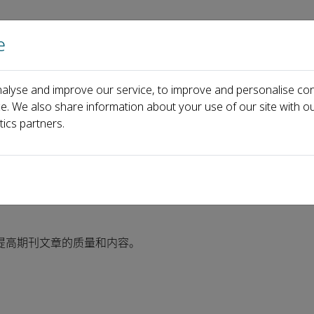
e
主页
关于
alyse and improve our service, to improve and personalise con
ce. We also share information about your use of our site with ou
tics partners.
提高期刊文章的质量和内容。