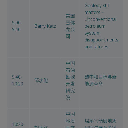
Geology still
matters –
美国
Unconventional
9:00-
雪佛
Barry Katz
petroleum
9:40
龙公
system
司
disappointments
and failures
中国
石油
9:40-
勘探
碳中和目标与新
邹才能
10:20
开发
能源革命
研究
院
中国
地质
煤系气储层地质
10:20-
刘大锰
大学
研究进展及关键