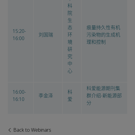
科
院
生
态
痕量持久性有机
15:20-
刘国瑞
环
污染物的生成机
16:00
境
理和控制
研
究
中
心
科爱能源期刊集
16:00-
科
李金泽
群介绍-新能源部
16:10
爱
分
Back to Webinars