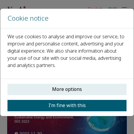
English
中文
Cookie notice
Home
Events
Webinars
Sustainable Energy and Environment，SEE 2022
We use cookies to analyse and improve our service, to
improve and personalise content, advertising and your
digital experience. We also share information about
Sustainable Energy and
your use of our site with our social media, advertising
Environment，SEE 2022
and analytics partners.
30 November 2022, 09:00 - 16:30
More options
I’m fine with this