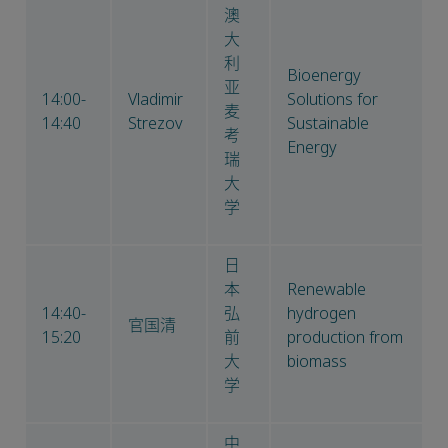
澳
大
利
Bioenergy
亚
14:00-
Vladimir
Solutions for
麦
14:40
Strezov
Sustainable
考
Energy
瑞
大
学
日
本
Renewable
14:40-
弘
hydrogen
官国清
15:20
前
production from
大
biomass
学
中